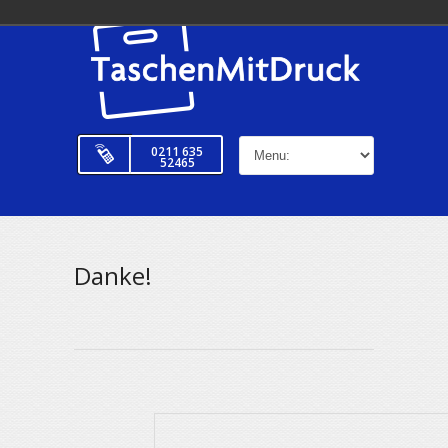
0211 635
52465
Danke!