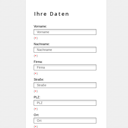
Ihre Daten
Vorname:
(
)
*
Nachname:
(
)
*
Firma:
(
)
*
Straße:
(
)
*
PLZ:
(
)
*
Ort:
(
)
*