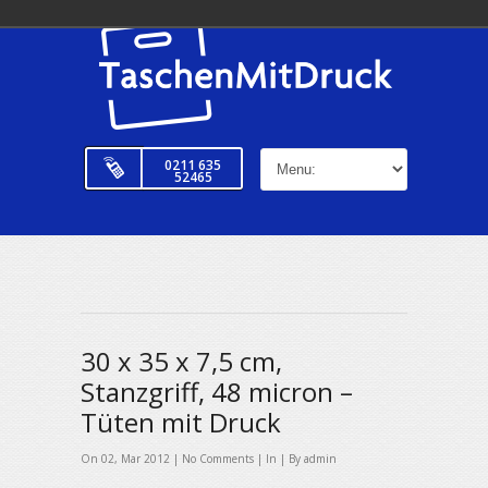
0211 635
52465
30 x 35 x 7,5 cm,
Stanzgriff, 48 micron –
Tüten mit Druck
On 02, Mar 2012 |
No Comments
| In | By admin