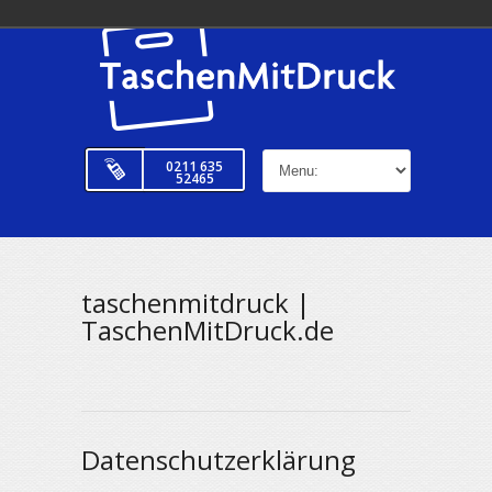
0211 635
52465
taschenmitdruck |
TaschenMitDruck.de
Datenschutzerklärung