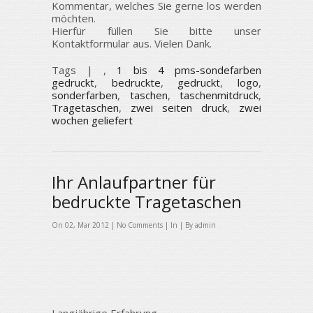
Kommentar, welches Sie gerne los werden
möchten.
Hierfür füllen Sie bitte unser
Kontaktformular aus. Vielen Dank.
Tags |
,
1 bis 4 pms-sondefarben
gedruckt
,
bedruckte
,
gedruckt
,
logo
,
sonderfarben
,
taschen
,
taschenmitdruck
,
Tragetaschen
,
zwei seiten druck
,
zwei
wochen geliefert
Ihr Anlaufpartner für
bedruckte Tragetaschen
On 02, Mar 2012 |
No Comments
| In | By admin
Langjährige Erfahrung