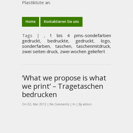
Plastiktüte an.
Home
Kontaktieren Sie uns
Tags |
,
1 bis 4 pms-sondefarben
gedruckt
,
bedruckte
,
gedruckt
,
logo
,
sonderfarben
,
taschen
,
taschenmitdruck
,
zwei seiten druck
,
zwei wochen geliefert
‘What we propose is what
we print’ – Tragetaschen
bedrucken
On 02, Mar 2012 |
No Comments
| In | By admin