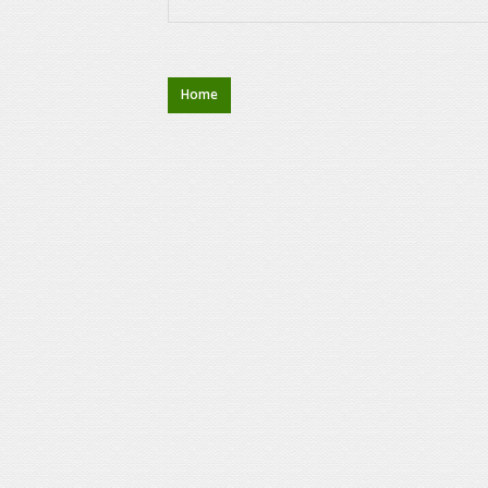
Wichtig: Bei der Bedruckung mit Sonderfarben vo
Farben. Die Adaption von HKS-, RAL- oder 4c-A
Home
Klischeekosten:
Einmaligen Kosten für Druckplatten, je Farbe und 
Frachtkosten:
Versandkosten je Auftrag (angezeigt in Auftrags
Express-Kosten:
Kosten für Express-Sendungen von Tragetaschen