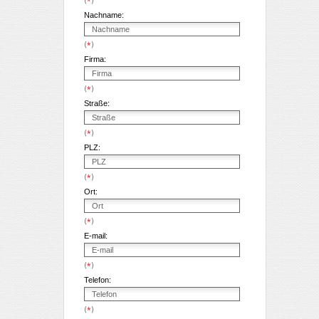
*
Nachname:
(
)
*
Firma:
(
)
*
Straße:
(
)
*
PLZ:
(
)
*
Ort:
(
)
*
E-mail:
(
)
*
Telefon:
(
)
*