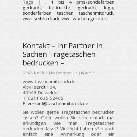
Tags |
,
1 bis 4 pms-sondefarben
gedruckt
,
bedruckte
,
gedruckt
,
logo
,
sonderfarben
,
taschen
,
taschenmitdruck
,
zwei seiten druck
,
zwei wochen geliefert
Kontakt – Ihr Partner in
Sachen Tragetaschen
bedrucken –
On 02, Mar 2012 |
No Comments
| In | By admin
www.taschenmitdruck.de
Alt-Heerdt 104,
40549 Düsseldorf
T: 0211 635 52465
E:
verkauf@taschenmitdruck.de
Sie wollen gerne Tragetaschen bedrucken
lassen? Oder wollen Sie sich einfach mal
erkundigen wie man Tragetaschen
bedrucken lässt? Vielleicht haben sSie auch
einfach eine Anmerkung oder ein