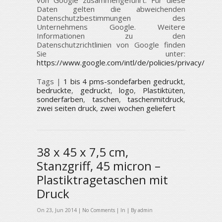
von Google zusammengeführt. Für diese
Daten gelten die abweichenden
Datenschutzbestimmungen des
Unternehmens Google. Weitere
Informationen zu den
Datenschutzrichtlinien von Google finden
Sie unter:
https://www.google.com/intl/de/policies/privacy/
Tags |
1 bis 4 pms-sondefarben gedruckt
,
bedruckte
,
gedruckt
,
logo
,
Plastiktüten
,
sonderfarben
,
taschen
,
taschenmitdruck
,
zwei seiten druck
,
zwei wochen geliefert
38 x 45 x 7,5 cm,
Stanzgriff, 45 micron –
Plastiktragetaschen mit
Druck
On 23, Jun 2014 |
No Comments
| In | By admin