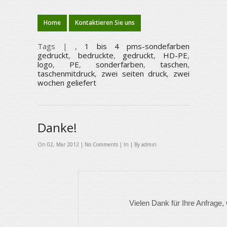
den Durchdruckverfahren. Im eigentlichen Sinne 
Home
Kontaktieren Sie uns
das zu bedruckende Material gelegt und mit Hilf
die Farbe durch die offenen Stellen auf den zu b
Tags |
,
1 bis 4 pms-sondefarben
gedruckt
,
bedruckte
,
gedruckt
,
HD-PE
,
gerasterte Farbtöne nicht so gut wiedergegeben 
logo
,
PE
,
sonderfarben
,
taschen
,
taschenmitdruck
,
zwei seiten druck
,
zwei
ein eigenes Sieb, deshalb ist der Siebdruck recht
wochen geliefert
Farbauftrag beim Siebdruck ist fünf- bis zehnm
Siebdruck sehr leuchtende, kräftige Farben.
Danke!
DRUCKFARBEN
On 02, Mar 2012 |
No Comments
| In | By admin
Pantonefarben.
Das von PANTONE® entwickelte Color Matching
Vorlage für viele Sonderfarbtöne (PMS Farbe
Vielen Dank für Ihre Anfrage,
Schwarz und ein Transparentweiß. Mit seinen 11
das System inzwischen immer mehr Bedeutung für 