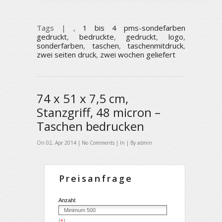
Tags |
,
1 bis 4 pms-sondefarben
gedruckt
,
bedruckte
,
gedruckt
,
logo
,
sonderfarben
,
taschen
,
taschenmitdruck
,
zwei seiten druck
,
zwei wochen geliefert
74 x 51 x 7,5 cm,
Stanzgriff, 48 micron –
Taschen bedrucken
On 02, Apr 2014 |
No Comments
| In | By admin
Preisanfrage
Anzahl:
(
)
*