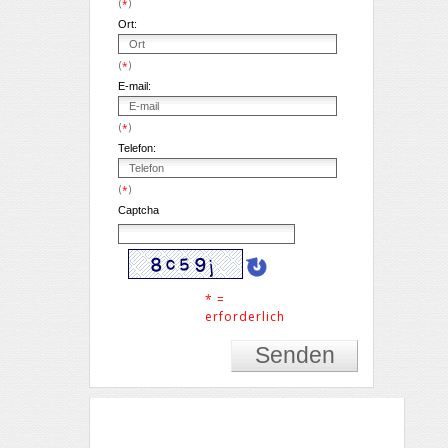
(
)
*
Ort:
(
)
*
E-mail:
(
)
*
Telefon:
(
)
*
Captcha
* =
erforderlich