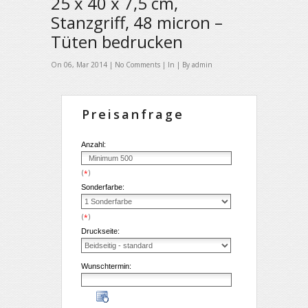
25 x 40 x 7,5 cm,
Stanzgriff, 48 micron –
Tüten bedrucken
On 06, Mar 2014 |
No Comments
| In | By admin
Preisanfrage
Anzahl:
(
)
*
Sonderfarbe:
(
)
*
Druckseite:
Wunschtermin: