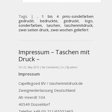
Tags |
,
1 bis 4 pms-sondefarben
gedruckt
,
bedruckte
,
gedruckt
,
logo
,
sonderfarben
,
taschen
,
taschenmitdruck
,
zwei seiten druck
,
zwei wochen geliefert
Impressum – Taschen mit
Druck –
On 22, May 2012 |
No Comments
| In | By admin
Impressum
Capellegoed BV / taschenmitdruck.de
Zweigniederlassung Deutschland
Alt-Heerdt 104
40549 Düsseldorf
Telefon: +49 (0) 211/63552465