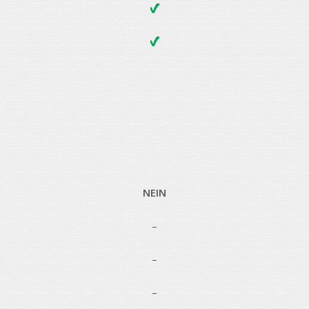
NEIN
–
–
–